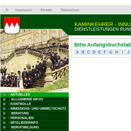
KAMINKEHRER - INN
DIENSTLEISTUNGEN RUN
Bitte Anfangsbuchstab
A
B
C
D
E
F
G
H
I
J
- AKTUELLES
+
ALLGEMEINE INFOS
- KONTROLLE
- IMMISSIONS- UND UMWELTSCHUTZ
+
BERATUNG
- PERSONALIEN
- MITGLIEDERINFO
+
BERUFSBILDUNG