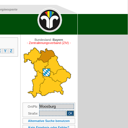
ergieexperte
Bundesland:
Bayern
- Zentralinnungsverband (ZIV) -
X
Y
Z
Ort/Plz:
Straße:
Alternative Suche benutzen
Kein Ergebnis oder Fehler?