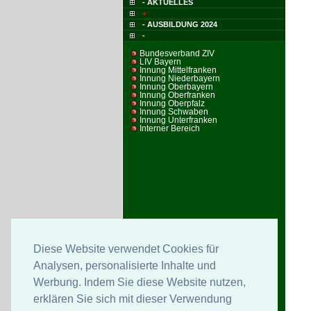
- AKTUELLES
+
- AUSBILDUNG 2024
-
Bundesverband ZIV
LIV Bayern
Innung Mittelfranken
Innung Niederbayern
Innung Oberbayern
Innung Oberfranken
Innung Oberpfalz
Innung Schwaben
Innung Unterfranken
Interner Bereich
Diese Website verwendet Cookies für
Analysen, personalisierte Inhalte und
Werbung. Indem Sie diese Website nutzen,
erklären Sie sich mit dieser Verwendung