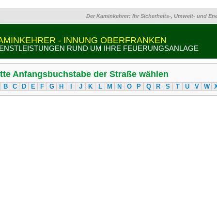
Der Kaminkehrer: Ihr Sicherheits-, Umwelt- und En
AMINKEHRER - INNUNG OBERFRANKEN
IENSTLEISTUNGEN RUND UM IHRE FEUERUNGSANLAGE
itte Anfangsbuchstabe der Straße wählen
B
C
D
E
F
G
H
I
J
K
L
M
N
O
P
Q
R
S
T
U
V
W