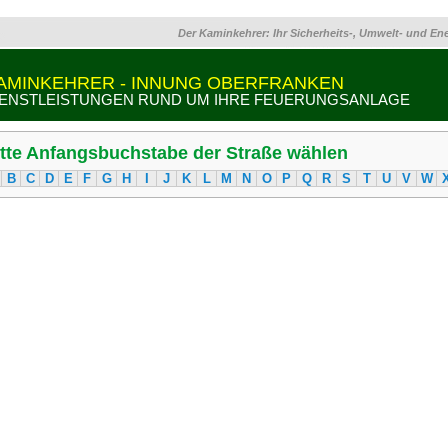
Der Kaminkehrer: Ihr Sicherheits-, Umwelt- und En
AMINKEHRER - INNUNG OBERFRANKEN
IENSTLEISTUNGEN RUND UM IHRE FEUERUNGSANLAGE
itte Anfangsbuchstabe der Straße wählen
B
C
D
E
F
G
H
I
J
K
L
M
N
O
P
Q
R
S
T
U
V
W