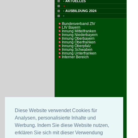
- AKTUELLES
+
- AUSBILDUNG 2024
-
Bundesverband ZIV
LIV Bayern
Innung Mittelfranken
Innung Niederbayern
Innung Oberbayern
Innung Oberfranken
Innung Oberpfalz
Innung Schwaben
Innung Unterfranken
Interner Bereich
Diese Website verwendet Cookies für
Analysen, personalisierte Inhalte und
Werbung. Indem Sie diese Website nutzen,
erklären Sie sich mit dieser Verwendung