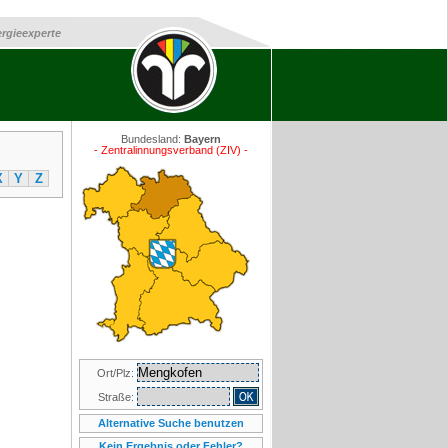
ergieexperte
Bundesland:
Bayern
- Zentralinnungsverband (ZIV) -
X
Y
Z
Ort/Plz:
Straße:
Alternative Suche benutzen
Kein Ergebnis oder Fehler?