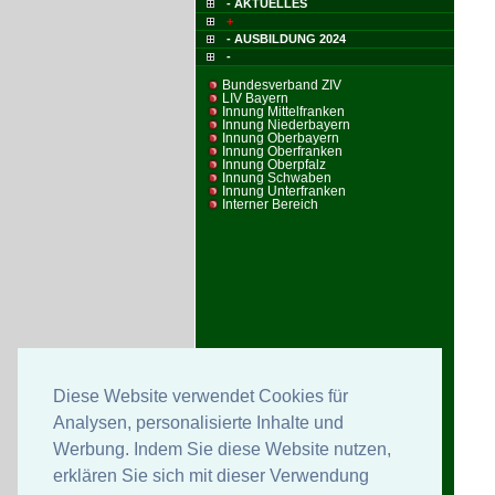
- AKTUELLES
+
- AUSBILDUNG 2024
-
Bundesverband ZIV
LIV Bayern
Innung Mittelfranken
Innung Niederbayern
Innung Oberbayern
Innung Oberfranken
Innung Oberpfalz
Innung Schwaben
Innung Unterfranken
Interner Bereich
Diese Website verwendet Cookies für
Analysen, personalisierte Inhalte und
Werbung. Indem Sie diese Website nutzen,
erklären Sie sich mit dieser Verwendung