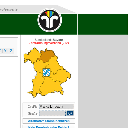
ergieexperte
Bundesland:
Bayern
- Zentralinnungsverband (ZIV) -
X
Y
Z
Ort/Plz:
Straße:
Alternative Suche benutzen
Kein Ergebnis oder Fehler?