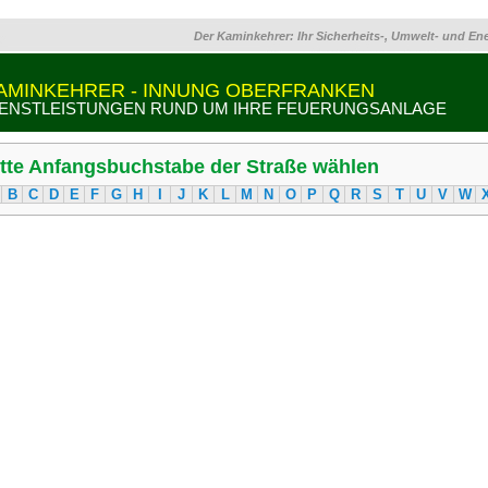
Der Kaminkehrer: Ihr Sicherheits-, Umwelt- und En
AMINKEHRER - INNUNG OBERFRANKEN
IENSTLEISTUNGEN RUND UM IHRE FEUERUNGSANLAGE
itte Anfangsbuchstabe der Straße wählen
B
C
D
E
F
G
H
I
J
K
L
M
N
O
P
Q
R
S
T
U
V
W